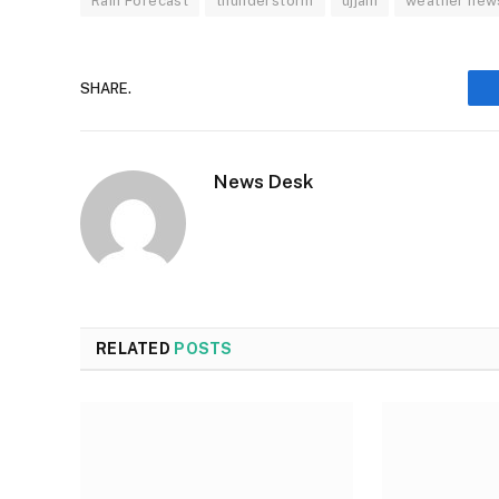
Rain Forecast
thunderstorm
ujjain
weather new
SHARE.
News Desk
RELATED
POSTS