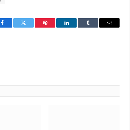
s
Facebook
Twitter
Pinterest
LinkedIn
Tumblr
Email