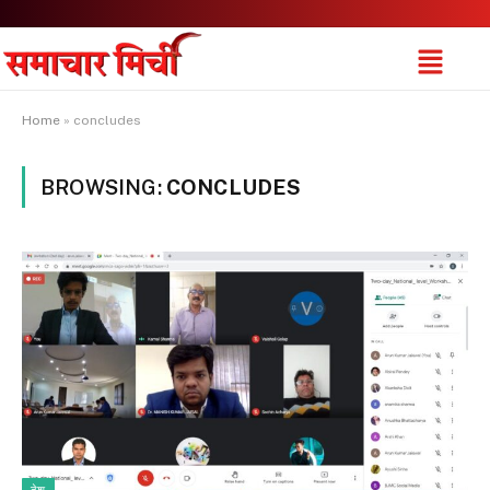
Home
»
concludes
BROWSING:
CONCLUDES