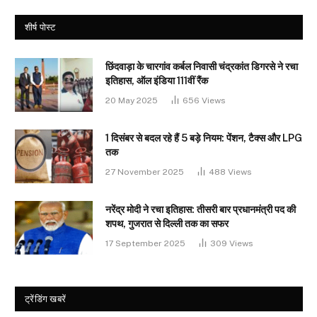
शीर्ष पोस्ट
छिंदवाड़ा के चारगांव कर्बल निवासी चंद्रकांत डिगरसे ने रचा
इतिहास, ऑल इंडिया 111वीं रैंक
20 May 2025
656
Views
1 दिसंबर से बदल रहे हैं 5 बड़े नियम: पेंशन, टैक्स और LPG
तक
27 November 2025
488
Views
नरेंद्र मोदी ने रचा इतिहास: तीसरी बार प्रधानमंत्री पद की
शपथ, गुजरात से दिल्ली तक का सफर
17 September 2025
309
Views
ट्रेंडिंग खबरें