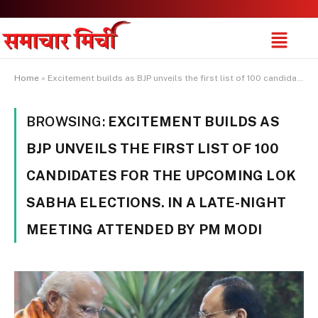
Home
»
Excitement builds as BJP unveils the first list of 100 candidates for the upcoming Lok Sabha elections. In a late-night meeting attended by PM Modi
BROWSING:
EXCITEMENT BUILDS AS
BJP UNVEILS THE FIRST LIST OF 100
CANDIDATES FOR THE UPCOMING LOK
SABHA ELECTIONS. IN A LATE-NIGHT
MEETING ATTENDED BY PM MODI