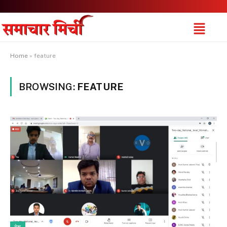
Home
»
feature
BROWSING:
FEATURE