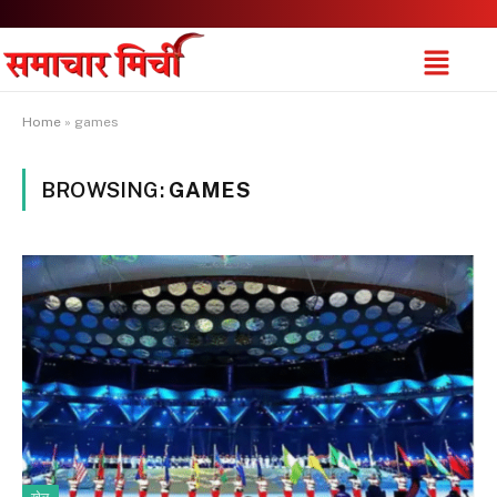
Home
»
games
BROWSING:
GAMES