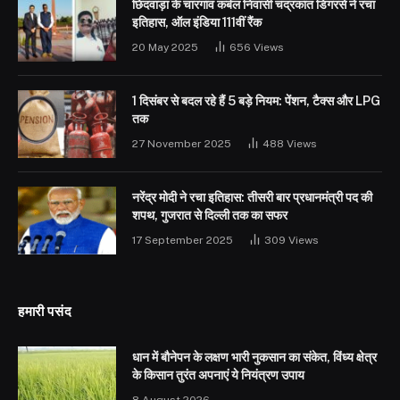
छिंदवाड़ा के चारगांव कर्बल निवासी चंद्रकांत डिगरसे ने रचा
इतिहास, ऑल इंडिया 111वीं रैंक
20 May 2025
656
Views
1 दिसंबर से बदल रहे हैं 5 बड़े नियम: पेंशन, टैक्स और LPG
तक
27 November 2025
488
Views
नरेंद्र मोदी ने रचा इतिहास: तीसरी बार प्रधानमंत्री पद की
शपथ, गुजरात से दिल्ली तक का सफर
17 September 2025
309
Views
हमारी पसंद
धान में बौनेपन के लक्षण भारी नुकसान का संकेत, विंध्य क्षेत्र
के किसान तुरंत अपनाएं ये नियंत्रण उपाय
8 August 2026