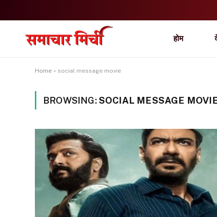
होम
Home
»
social message movie
BROWSING:
SOCIAL MESSAGE MOVI