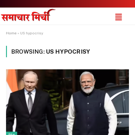
Home
»
US hypocrisy
BROWSING:
US HYPOCRISY