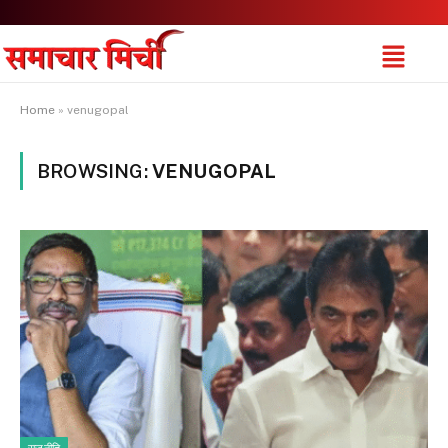
Home
»
venugopal
BROWSING:
VENUGOPAL