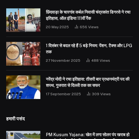
छिंदवाड़ा के चारगांव कर्बल निवासी चंद्रकांत डिगरसे ने रचा
इतिहास, ऑल इंडिया 111वीं रैंक
20 May 2025
656
Views
1 दिसंबर से बदल रहे हैं 5 बड़े नियम: पेंशन, टैक्स और LPG
तक
27 November 2025
488
Views
नरेंद्र मोदी ने रचा इतिहास: तीसरी बार प्रधानमंत्री पद की
शपथ, गुजरात से दिल्ली तक का सफर
17 September 2025
309
Views
हमारी पसंद
PM Kusum Yojana: खेत में लगा सोलर पंप खराब हो