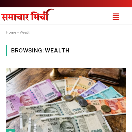
Home
»
Wealth
BROWSING:
WEALTH