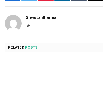
Facebook
Twitter
Pinterest
LinkedIn
Tumblr
Email
Shweta Sharma
Website
RELATED
POSTS