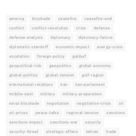
america
blockade
ceasefire
ceasefire-end
conflict
conflict-resolution
crisis
defense
defense-analysis
diplomacy
diplomacy-failure
diplomatic-standoff
economic-impact
energy-crisis
escalation
foreign-policy
galibaf
geopolitical-risk
geopolitics
global-economy
global-politics
global-tension
gulf-region
international-relations
iran
iran-parliament
middle-east
military
military-preparation
naval-blockade
negotiation
negotiation-crisis
oil
oil-prices
peace-talks
regional-tension
sanctions
sanctions-impact
sanctions-war
security
security-threat
strategic-affairs
tehran
trade