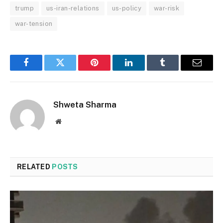
trump
us-iran-relations
us-policy
war-risk
war-tension
Facebook
Twitter
Pinterest
LinkedIn
Tumblr
Email
Shweta Sharma
Website
RELATED
POSTS