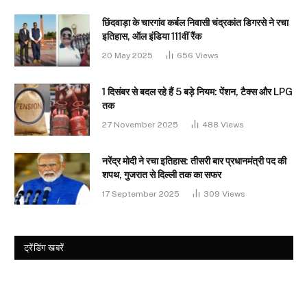
छिंदवाड़ा के चारगांव कर्बल निवासी चंद्रकांत डिगरसे ने रचा
इतिहास, ऑल इंडिया 111वीं रैंक
20 May 2025
656
Views
1 दिसंबर से बदल रहे हैं 5 बड़े नियम: पेंशन, टैक्स और LPG
तक
27 November 2025
488
Views
नरेंद्र मोदी ने रचा इतिहास: तीसरी बार प्रधानमंत्री पद की
शपथ, गुजरात से दिल्ली तक का सफर
17 September 2025
309
Views
ट्रेंडिंग खबरें