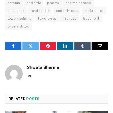
parents
pediatric
pharma
pharma-scandal
poisonous
rural-health
social-impact
tamia-block
toxic-medicine
toxic-syrup
Tragedy
treatment
unsafe-drugs
Facebook
Twitter
Pinterest
LinkedIn
Tumblr
Email
Shweta Sharma
Website
RELATED
POSTS