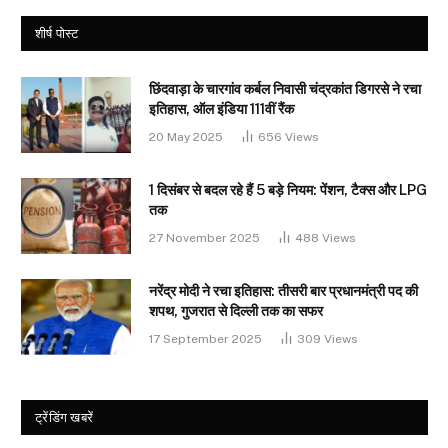
शीर्ष पोस्ट
छिंदवाड़ा के चारगांव कर्बल निवासी चंद्रकांत डिगरसे ने रचा
इतिहास, ऑल इंडिया 111वीं रैंक
20 May 2025
656
Views
1 दिसंबर से बदल रहे हैं 5 बड़े नियम: पेंशन, टैक्स और LPG
तक
27 November 2025
488
Views
नरेंद्र मोदी ने रचा इतिहास: तीसरी बार प्रधानमंत्री पद की
शपथ, गुजरात से दिल्ली तक का सफर
17 September 2025
309
Views
ट्रेंडिंग खबरें