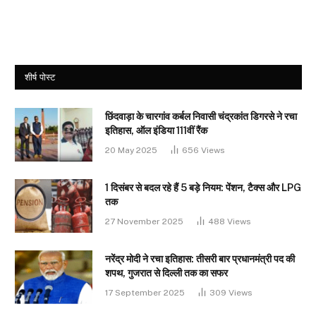
शीर्ष पोस्ट
छिंदवाड़ा के चारगांव कर्बल निवासी चंद्रकांत डिगरसे ने रचा
इतिहास, ऑल इंडिया 111वीं रैंक
20 May 2025
656
Views
1 दिसंबर से बदल रहे हैं 5 बड़े नियम: पेंशन, टैक्स और LPG
तक
27 November 2025
488
Views
नरेंद्र मोदी ने रचा इतिहास: तीसरी बार प्रधानमंत्री पद की
शपथ, गुजरात से दिल्ली तक का सफर
17 September 2025
309
Views