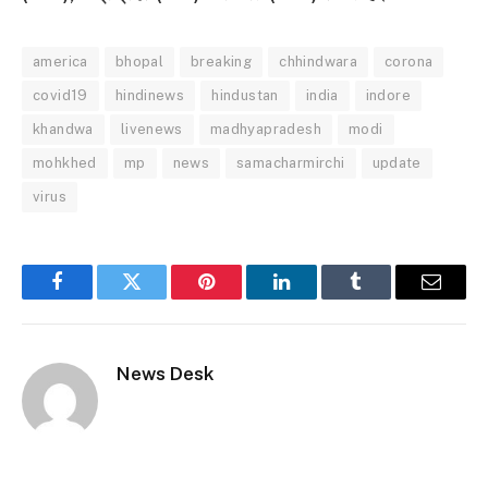
america
bhopal
breaking
chhindwara
corona
covid19
hindinews
hindustan
india
indore
khandwa
livenews
madhyapradesh
modi
mohkhed
mp
news
samacharmirchi
update
virus
Facebook
Twitter
Pinterest
LinkedIn
Tumblr
Email
News Desk