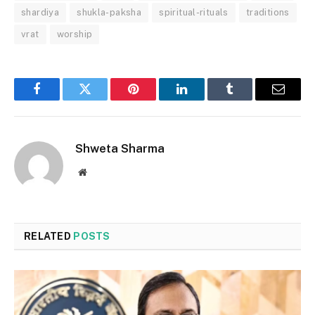
shardiya
shukla-paksha
spiritual-rituals
traditions
vrat
worship
Facebook
Twitter
Pinterest
LinkedIn
Tumblr
Email
Shweta Sharma
Website
RELATED
POSTS