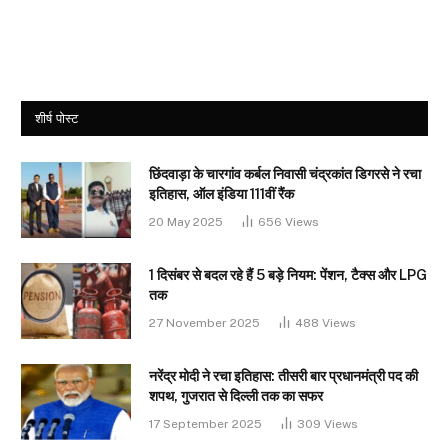
शीर्ष पोस्ट
छिंदवाड़ा के चारगांव कर्बल निवासी चंद्रकांत डिगरसे ने रचा
इतिहास, ऑल इंडिया 111वीं रैंक
20 May 2025
656
Views
1 दिसंबर से बदल रहे हैं 5 बड़े नियम: पेंशन, टैक्स और LPG
तक
27 November 2025
488
Views
नरेंद्र मोदी ने रचा इतिहास: तीसरी बार प्रधानमंत्री पद की
शपथ, गुजरात से दिल्ली तक का सफर
17 September 2025
309
Views