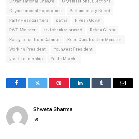
Organizational Change
Organizational Elections
Organizational Experience
Parliamentary Board
Party Headquarters
patna
Piyush Goyal
PWD Minister
ravi shankar prasad
Rekha Gupta
Resignation from Cabinet
Road Construction Minister
Working President
Youngest President
youth leadership
Youth Morcha
Facebook
Twitter
Pinterest
LinkedIn
Tumblr
Email
Shweta Sharma
Website