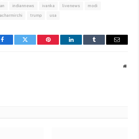
tan
indiannews
ivanka
livenews
modi
acharmirchi
trump
usa
Facebook
Twitter
Pinterest
LinkedIn
Tumblr
Email
Websit