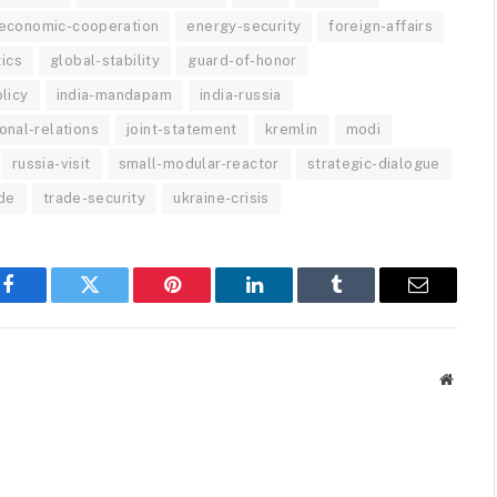
economic-cooperation
energy-security
foreign-affairs
tics
global-stability
guard-of-honor
olicy
india-mandapam
india-russia
ional-relations
joint-statement
kremlin
modi
russia-visit
small-modular-reactor
strategic-dialogue
de
trade-security
ukraine-crisis
Facebook
Twitter
Pinterest
LinkedIn
Tumblr
Email
Websit