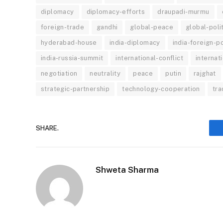
diplomacy
diplomacy-efforts
draupadi-murmu
foreign-trade
gandhi
global-peace
global-poli
hyderabad-house
india-diplomacy
india-foreign-p
india-russia-summit
international-conflict
internat
negotiation
neutrality
peace
putin
rajghat
strategic-partnership
technology-cooperation
tra
SHARE.
Shweta Sharma