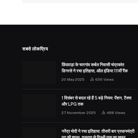
सबसे लोकप्रिय
छिंदवाड़ा के चारगांव कर्बल निवासी चंद्रकांत
डिगरसे ने रचा इतिहास, ऑल इंडिया 111वीं रैंक
20 May 2025
656
Views
1 दिसंबर से बदल रहे हैं 5 बड़े नियम: पेंशन, टैक्स
और LPG तक
27 November 2025
488
Views
नरेंद्र मोदी ने रचा इतिहास: तीसरी बार प्रधानमंत्री
पद की शपथ, गुजरात से दिल्ली तक का सफर