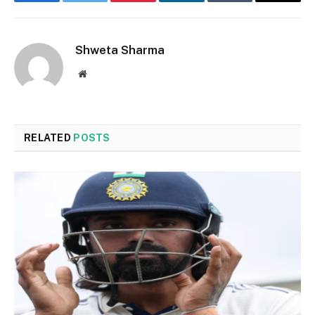
Facebook
Twitter
Pinterest
LinkedIn
Tumblr
Email
Shweta Sharma
Website
RELATED
POSTS