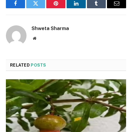
Facebook
Twitter
Pinterest
LinkedIn
Tumblr
Email
Shweta Sharma
Website
RELATED
POSTS