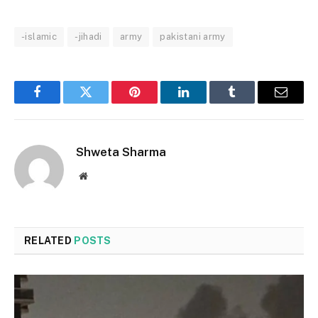
-islamic
-jihadi
army
pakistani army
Facebook
Twitter
Pinterest
LinkedIn
Tumblr
Email
Shweta Sharma
Website
RELATED
POSTS