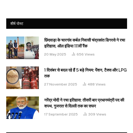
शीर्ष पोस्ट
छिंदवाड़ा के चारगांव कर्बल निवासी चंद्रकांत डिगरसे ने रचा
इतिहास, ऑल इंडिया 111वीं रैंक
20 May 2025
656
Views
1 दिसंबर से बदल रहे हैं 5 बड़े नियम: पेंशन, टैक्स और LPG
तक
27 November 2025
488
Views
नरेंद्र मोदी ने रचा इतिहास: तीसरी बार प्रधानमंत्री पद की
शपथ, गुजरात से दिल्ली तक का सफर
17 September 2025
309
Views