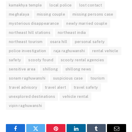
kamakhya temple
local police
lost contact
meghalaya
missing couple
missing persons case
mysterious disappearance
newly married couple
northeast hill stations
northeast india
northeast tourism
osara hill
personal safety
police investigation
raja raghuwanshi
rental vehicle
safety
scooty found
scooty rental agencies
sensitive area
shillong
shillong news
sonam raghuwanshi
suspicious case
tourism
travel advisory
travel alert
travel safety
unexplored destinations
vehicle rental
vipin raghuwanshi