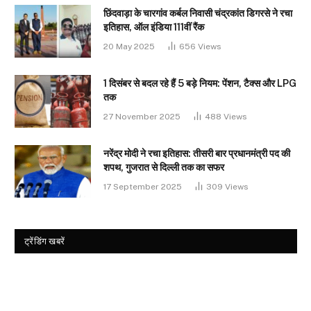
छिंदवाड़ा के चारगांव कर्बल निवासी चंद्रकांत डिगरसे ने रचा
इतिहास, ऑल इंडिया 111वीं रैंक
20 May 2025
656
Views
1 दिसंबर से बदल रहे हैं 5 बड़े नियम: पेंशन, टैक्स और LPG
तक
27 November 2025
488
Views
नरेंद्र मोदी ने रचा इतिहास: तीसरी बार प्रधानमंत्री पद की
शपथ, गुजरात से दिल्ली तक का सफर
17 September 2025
309
Views
ट्रेंडिंग खबरें