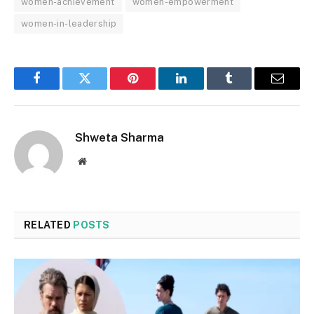
women-achievement
women-empowerment
women-in-leadership
Facebook
Twitter
Pinterest
LinkedIn
Tumblr
Email
Shweta Sharma
Website
RELATED
POSTS