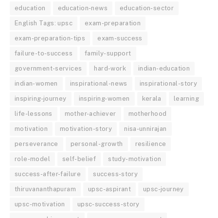
education
education-news
education-sector
English Tags: upsc
exam-preparation
exam-preparation-tips
exam-success
failure-to-success
family-support
government-services
hard-work
indian-education
indian-women
inspirational-news
inspirational-story
inspiring-journey
inspiring-women
kerala
learning
life-lessons
mother-achiever
motherhood
motivation
motivation-story
nisa-unnirajan
perseverance
personal-growth
resilience
role-model
self-belief
study-motivation
success-after-failure
success-story
thiruvananthapuram
upsc-aspirant
upsc-journey
upsc-motivation
upsc-success-story