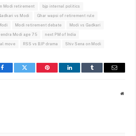
n Modi retirement
bjp internal politics
Gadkari vs Modi
Ghar wapsi of retirement rule
Modi
Modi retirement debate
Modi vs Gadkari
rendra Modi age 75
next PM of India
cal move
RSS vs BJP drama
Shiv Sena on Modi
Facebook
Twitter
Pinterest
LinkedIn
Tumblr
Email
Websit