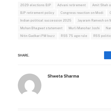
2029 elections BJP
Advani retirement
Amit Shah o
BJP retirement policy
Congress reaction on Modi
Indian political succession 2025
Jayaram Ramesh on 
Mohan Bhagwat statement
Murli Manohar Joshi
Na
Nitin Gadkari PM buzz
RSS 75 age rule
RSS politi
SHARE.
Shweta Sharma