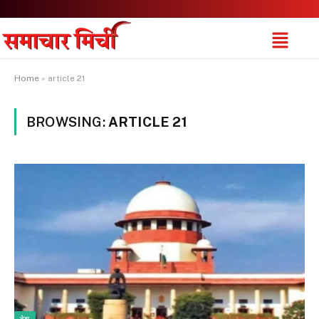
Home
»
article 21
BROWSING:
ARTICLE 21