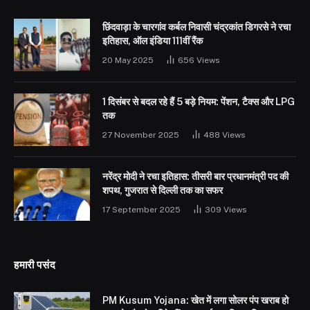
छिंदवाड़ा के चारगांव कर्बल निवासी चंद्रकांत डिगरसे ने रचा
इतिहास, ऑल इंडिया 111वीं रैंक
20 May 2025
656
Views
1 दिसंबर से बदल रहे हैं 5 बड़े नियम: पेंशन, टैक्स और LPG
तक
27 November 2025
488
Views
नरेंद्र मोदी ने रचा इतिहास: तीसरी बार प्रधानमंत्री पद की
शपथ, गुजरात से दिल्ली तक का सफर
17 September 2025
309
Views
हमारी पसंद
PM Kusum Yojana: खेत में लगा सोलर पंप खराब हो