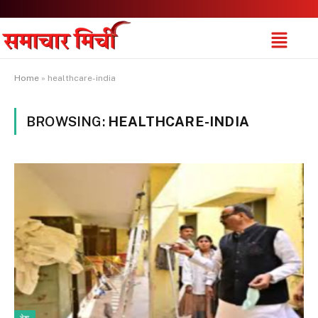
Home
»
healthcare-india
BROWSING:
HEALTHCARE-INDIA