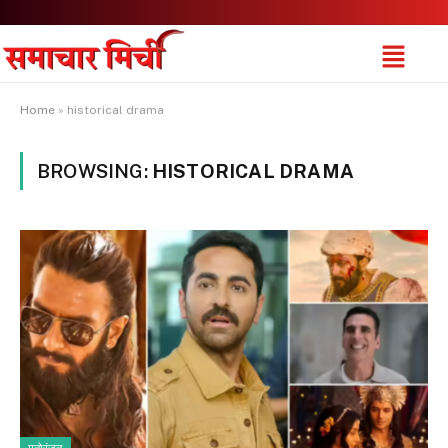
Home
»
historical drama
BROWSING:
HISTORICAL DRAMA