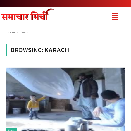
Home
»
Karachi
BROWSING:
KARACHI