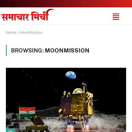
Home
»
MoonMission
BROWSING:
MOONMISSION