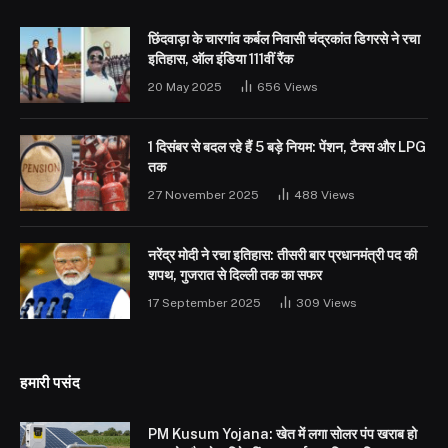
छिंदवाड़ा के चारगांव कर्बल निवासी चंद्रकांत डिगरसे ने रचा
इतिहास, ऑल इंडिया 111वीं रैंक
20 May 2025
656
Views
1 दिसंबर से बदल रहे हैं 5 बड़े नियम: पेंशन, टैक्स और LPG
तक
27 November 2025
488
Views
नरेंद्र मोदी ने रचा इतिहास: तीसरी बार प्रधानमंत्री पद की
शपथ, गुजरात से दिल्ली तक का सफर
17 September 2025
309
Views
हमारी पसंद
PM Kusum Yojana: खेत में लगा सोलर पंप खराब हो