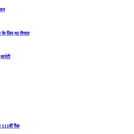
ेदन
ा के लिए था तैनात
वारंटी
 111वीं रैंक