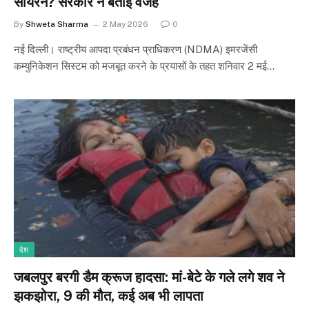
सायरन? सरकार ने बताई वजह
By
Shweta Sharma
2 May 2026
0
नई दिल्ली। राष्ट्रीय आपदा प्रबंधन प्राधिकरण (NDMA) इमरजेंसी
कम्युनिकेशन सिस्टम को मजबूत करने के प्रयासों के तहत शनिवार 2 मई…
देश
जबलपुर बरगी डैम क्रूज हादसा: मां-बेटे के गले लगे शव ने
झकझोरा, 9 की मौत, कई अब भी लापता