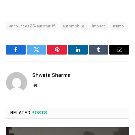
announces25-autotariff
automobile
Impact
trump
Facebook
Twitter
Pinterest
LinkedIn
Tumblr
Email
Shweta Sharma
Website
RELATED
POSTS