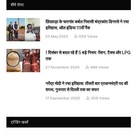
शीर्ष पोस्ट
छिंदवाड़ा के चारगांव कर्बल निवासी चंद्रकांत डिगरसे ने रचा
इतिहास, ऑल इंडिया 111वीं रैंक
20 May 2025
656
Views
1 दिसंबर से बदल रहे हैं 5 बड़े नियम: पेंशन, टैक्स और LPG
तक
27 November 2025
488
Views
नरेंद्र मोदी ने रचा इतिहास: तीसरी बार प्रधानमंत्री पद की
शपथ, गुजरात से दिल्ली तक का सफर
17 September 2025
309
Views
ट्रेंडिंग खबरें