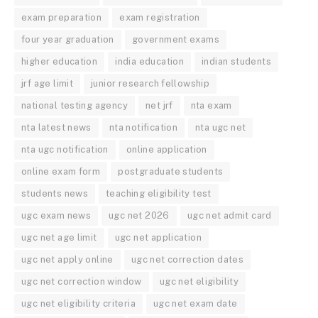
exam preparation
exam registration
four year graduation
government exams
higher education
india education
indian students
jrf age limit
junior research fellowship
national testing agency
net jrf
nta exam
nta latest news
nta notification
nta ugc net
nta ugc notification
online application
online exam form
postgraduate students
students news
teaching eligibility test
ugc exam news
ugc net 2026
ugc net admit card
ugc net age limit
ugc net application
ugc net apply online
ugc net correction dates
ugc net correction window
ugc net eligibility
ugc net eligibility criteria
ugc net exam date