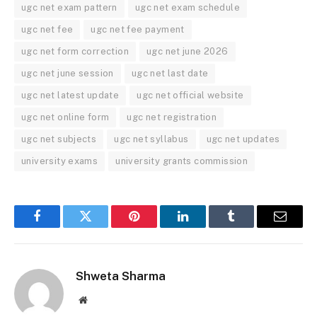
ugc net exam pattern
ugc net exam schedule
ugc net fee
ugc net fee payment
ugc net form correction
ugc net june 2026
ugc net june session
ugc net last date
ugc net latest update
ugc net official website
ugc net online form
ugc net registration
ugc net subjects
ugc net syllabus
ugc net updates
university exams
university grants commission
Facebook
Twitter
Pinterest
LinkedIn
Tumblr
Email
Shweta Sharma
Website