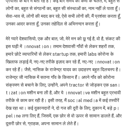
प्रयासों के बारे में बता रहे हैं। कई बार समय की कमी के चलते, मैं, बहुत से
लोगों का, बहुत से संगठनों का, बहुत सी संस्थाओं का, नाम नहीं ले पाता हूँ।
सेवा-भाव से, लोगों की मदद कर रहे, ऐसे सभी लोगों की, मैं प्रशंसा करता हूँ,
उनका आदर करता हूँ, उनका तहेदिल से अभिनन्दन करता हूँ।
मेरे प्यारे देशवासियो, एक और बात, जो, मेरे मन को छू गई है, वो है, संकट की
इस घड़ी में ।nnovat।on। तमाम देशवासी गाँवों से लेकर शहरों तक,
हमारे छोटे व्यापारियों से लेकर startup तक, हमारी labs कोरोना के
खिलाफ लड़ाई में, नए-नए तरीके इज़ाद कर रहे हैं, नए-नए ।nnovat।on
कर रहे हैं। जैसे, नासिक के राजेन्द्र यादव का उदाहरण बहुत दिलचस्प है।
राजेन्द्र जी नासिक में सतना गाँव के किसान हैं। अपने गाँव को कोरोना
संक्रमण से बचाने के लिए, उन्होंने, अपने tractor से जोड़कर एक san।
t।zat।on मशीन बना ली है, और ये ।nnovat।ve मशीन बहुत प्रभावी
तरीके से काम कर रही है। इसी तरह, मैं soc।al med।a में कई तस्वीरें
देख रहा था। कई दुकानदारों ने, दो गज की दूरी के लिए, दुकान में, बड़े p।
pel।ne लगा लिए हैं, जिसमें, एक छोर से वो ऊपर से सामान डालते हैं, और
दूसरी छोर से, ग्राहक, अपना सामान ले लेते हैं।