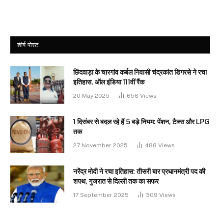
शीर्ष पोस्ट
छिंदवाड़ा के चारगांव कर्बल निवासी चंद्रकांत डिगरसे ने रचा
इतिहास, ऑल इंडिया 111वीं रैंक
20 May 2025
656
Views
1 दिसंबर से बदल रहे हैं 5 बड़े नियम: पेंशन, टैक्स और LPG
तक
27 November 2025
488
Views
नरेंद्र मोदी ने रचा इतिहास: तीसरी बार प्रधानमंत्री पद की
शपथ, गुजरात से दिल्ली तक का सफर
17 September 2025
309
Views