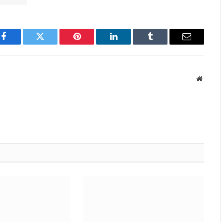
Facebook
Twitter
Pinterest
LinkedIn
Tumblr
Email
Websit