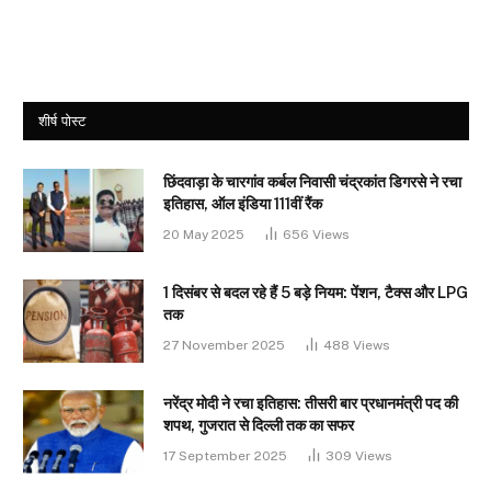
शीर्ष पोस्ट
छिंदवाड़ा के चारगांव कर्बल निवासी चंद्रकांत डिगरसे ने रचा
इतिहास, ऑल इंडिया 111वीं रैंक
20 May 2025
656
Views
1 दिसंबर से बदल रहे हैं 5 बड़े नियम: पेंशन, टैक्स और LPG
तक
27 November 2025
488
Views
नरेंद्र मोदी ने रचा इतिहास: तीसरी बार प्रधानमंत्री पद की
शपथ, गुजरात से दिल्ली तक का सफर
17 September 2025
309
Views