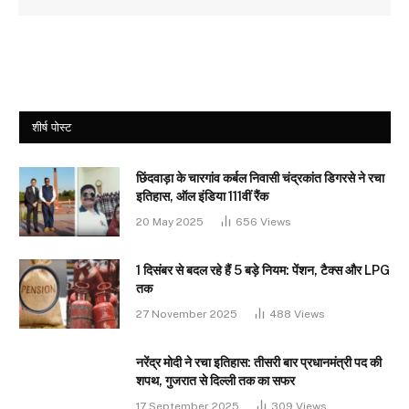
शीर्ष पोस्ट
छिंदवाड़ा के चारगांव कर्बल निवासी चंद्रकांत डिगरसे ने रचा
इतिहास, ऑल इंडिया 111वीं रैंक
20 May 2025
656
Views
1 दिसंबर से बदल रहे हैं 5 बड़े नियम: पेंशन, टैक्स और LPG
तक
27 November 2025
488
Views
नरेंद्र मोदी ने रचा इतिहास: तीसरी बार प्रधानमंत्री पद की
शपथ, गुजरात से दिल्ली तक का सफर
17 September 2025
309
Views