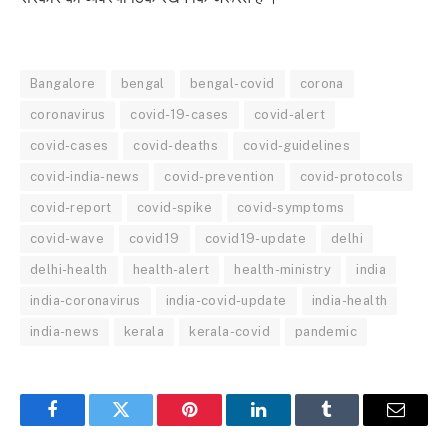
Bangalore
bengal
bengal-covid
corona
coronavirus
covid-19-cases
covid-alert
covid-cases
covid-deaths
covid-guidelines
covid-india-news
covid-prevention
covid-protocols
covid-report
covid-spike
covid-symptoms
covid-wave
covid19
covid19-update
delhi
delhi-health
health-alert
health-ministry
india
india-coronavirus
india-covid-update
india-health
india-news
kerala
kerala-covid
pandemic
Facebook
Twitter
Pinterest
LinkedIn
Tumblr
Email