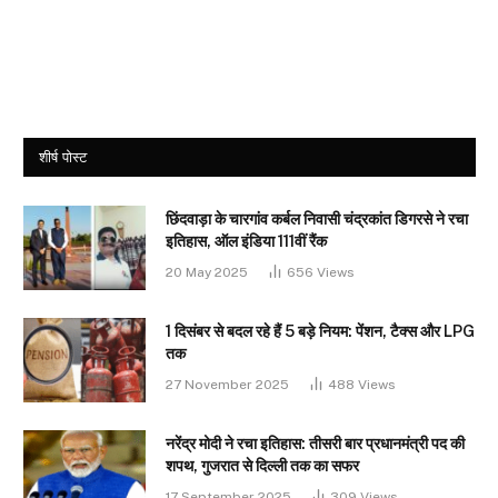
शीर्ष पोस्ट
छिंदवाड़ा के चारगांव कर्बल निवासी चंद्रकांत डिगरसे ने रचा
इतिहास, ऑल इंडिया 111वीं रैंक
20 May 2025
656
Views
1 दिसंबर से बदल रहे हैं 5 बड़े नियम: पेंशन, टैक्स और LPG
तक
27 November 2025
488
Views
नरेंद्र मोदी ने रचा इतिहास: तीसरी बार प्रधानमंत्री पद की
शपथ, गुजरात से दिल्ली तक का सफर
17 September 2025
309
Views