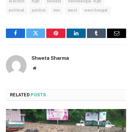
election
high
kolkata
newsbengal. high
political
politics
tmc
west
west bengal
Facebook
Twitter
Pinterest
LinkedIn
Tumblr
Email
Shweta Sharma
Website
RELATED
POSTS