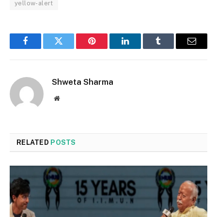
yellow-alert
Facebook
Twitter
Pinterest
LinkedIn
Tumblr
Email
Shweta Sharma
Website
RELATED
POSTS