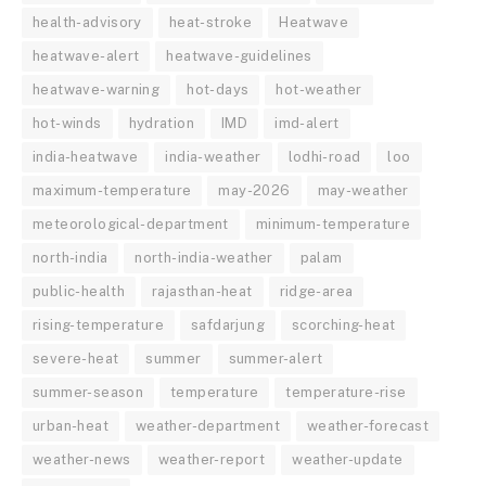
health-advisory
heat-stroke
Heatwave
heatwave-alert
heatwave-guidelines
heatwave-warning
hot-days
hot-weather
hot-winds
hydration
IMD
imd-alert
india-heatwave
india-weather
lodhi-road
loo
maximum-temperature
may-2026
may-weather
meteorological-department
minimum-temperature
north-india
north-india-weather
palam
public-health
rajasthan-heat
ridge-area
rising-temperature
safdarjung
scorching-heat
severe-heat
summer
summer-alert
summer-season
temperature
temperature-rise
urban-heat
weather-department
weather-forecast
weather-news
weather-report
weather-update