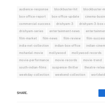
audience-response
blockbuster-hit
blockbuster-
box-office-report
box-office-update
cinema-busi
commercial-success
drishyam-3
drishyam-3-box-
drishyam-series
entertainment-news
entertainme
film-market
film-news
film-review
film-succes
india-net-collection
indian-box-office
indian-cine
mohanlal-movie
mollywood
mollywood-records
movie-performance
movie-records
movie-trend
south-indian-films
suspense-thriller
theatre-rele
weekday-collection
weekend-collection
worldwid
SHARE.