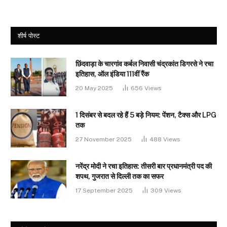
शीर्ष पोस्ट
छिंदवाड़ा के चारगांव कर्बल निवासी चंद्रकांत डिगरसे ने रचा
इतिहास, ऑल इंडिया 111वीं रैंक
20 May 2025
656
Views
1 दिसंबर से बदल रहे हैं 5 बड़े नियम: पेंशन, टैक्स और LPG
तक
27 November 2025
488
Views
नरेंद्र मोदी ने रचा इतिहास: तीसरी बार प्रधानमंत्री पद की
शपथ, गुजरात से दिल्ली तक का सफर
17 September 2025
309
Views