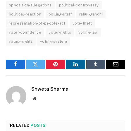
opposition-allegations
political-controversy
political-reaction
polling-staff
rahul-gandhi
representation-of-people-act
vote-theft
voter-confidence
voter-rights
voting-law
voting-rights
voting-system
Facebook
Twitter
Pinterest
LinkedIn
Tumblr
Email
Shweta Sharma
Website
RELATED
POSTS