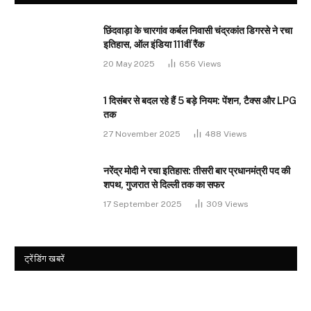
छिंदवाड़ा के चारगांव कर्बल निवासी चंद्रकांत डिगरसे ने रचा
इतिहास, ऑल इंडिया 111वीं रैंक
20 May 2025
656
Views
1 दिसंबर से बदल रहे हैं 5 बड़े नियम: पेंशन, टैक्स और LPG
तक
27 November 2025
488
Views
नरेंद्र मोदी ने रचा इतिहास: तीसरी बार प्रधानमंत्री पद की
शपथ, गुजरात से दिल्ली तक का सफर
17 September 2025
309
Views
ट्रेंडिंग खबरें