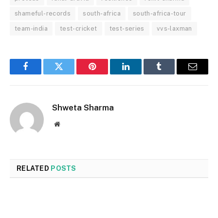
shameful-records
south-africa
south-africa-tour
team-india
test-cricket
test-series
vvs-laxman
Facebook
Twitter
Pinterest
LinkedIn
Tumblr
Email
Shweta Sharma
Website
RELATED
POSTS