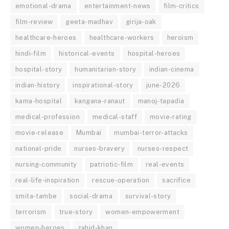
emotional-drama
entertainment-news
film-critics
film-review
geeta-madhav
girija-oak
healthcare-heroes
healthcare-workers
heroism
hindi-film
historical-events
hospital-heroes
hospital-story
humanitarian-story
indian-cinema
indian-history
inspirational-story
june-2026
kama-hospital
kangana-ranaut
manoj-tapadia
medical-profession
medical-staff
movie-rating
movie-release
Mumbai
mumbai-terror-attacks
national-pride
nurses-bravery
nurses-respect
nursing-community
patriotic-film
real-events
real-life-inspiration
rescue-operation
sacrifice
smita-tambe
social-drama
survival-story
terrorism
true-story
women-empowerment
women-heroes
zahid-khan