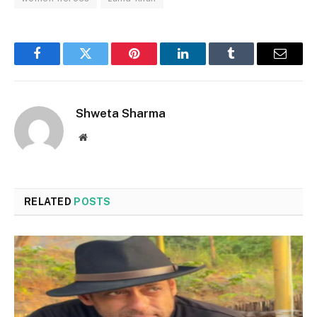
Facebook
Twitter
Pinterest
LinkedIn
Tumblr
Email
Shweta Sharma
Website
RELATED
POSTS