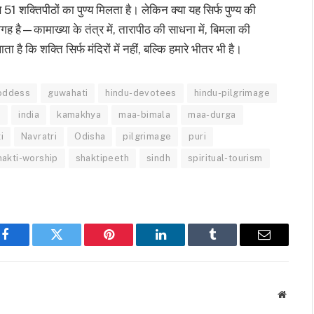
े 51 शक्तिपीठों का पुण्य मिलता है। लेकिन क्या यह सिर्फ पुण्य की
ह है—कामाख्या के तंत्र में, तारापीठ की साधना में, बिमला की
 है कि शक्ति सिर्फ मंदिरों में नहीं, बल्कि हमारे भीतर भी है।
oddess
guwahati
hindu-devotees
hindu-pilgrimage
n
india
kamakhya
maa-bimala
maa-durga
i
Navratri
Odisha
pilgrimage
puri
hakti-worship
shaktipeeth
sindh
spiritual-tourism
Facebook
Twitter
Pinterest
LinkedIn
Tumblr
Email
Websit