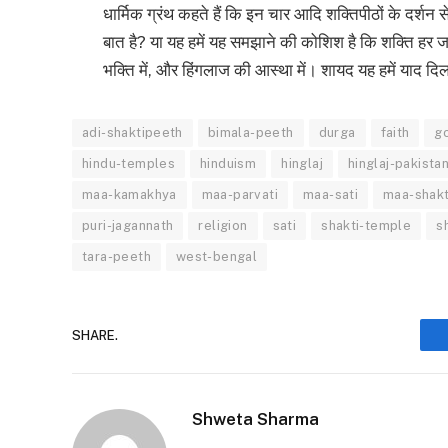
धार्मिक ग्रंथ कहते हैं कि इन चार आदि शक्तिपीठों के दर्शन स
बात है? या यह हमें यह समझाने की कोशिश है कि शक्ति हर जग
भक्ति में, और हिंगलाज की आस्था में। शायद यह हमें याद दिलाता
adi-shaktipeeth
bimala-peeth
durga
faith
g
hindu-temples
hinduism
hinglaj
hinglaj-pakista
maa-kamakhya
maa-parvati
maa-sati
maa-shakt
puri-jagannath
religion
sati
shakti-temple
s
tara-peeth
west-bengal
SHARE.
Shweta Sharma