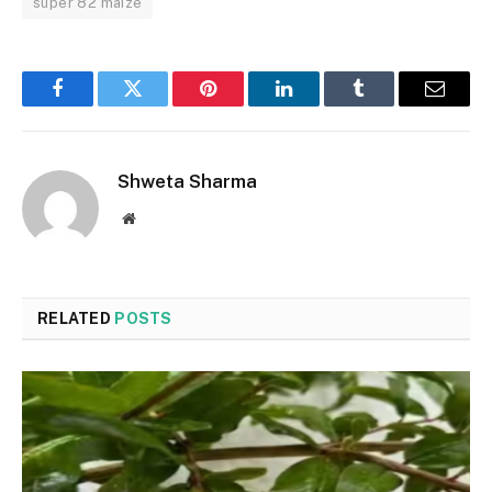
super 82 maize
Facebook
Twitter
Pinterest
LinkedIn
Tumblr
Email
Shweta Sharma
Website
RELATED
POSTS