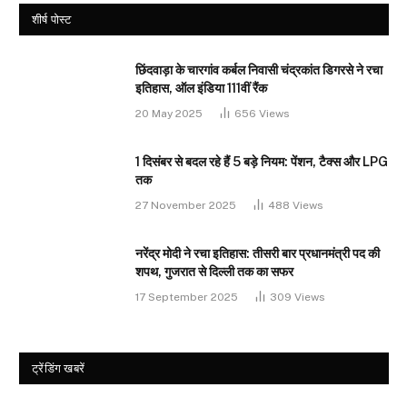
शीर्ष पोस्ट
छिंदवाड़ा के चारगांव कर्बल निवासी चंद्रकांत डिगरसे ने रचा
इतिहास, ऑल इंडिया 111वीं रैंक
20 May 2025
656
Views
1 दिसंबर से बदल रहे हैं 5 बड़े नियम: पेंशन, टैक्स और LPG
तक
27 November 2025
488
Views
नरेंद्र मोदी ने रचा इतिहास: तीसरी बार प्रधानमंत्री पद की
शपथ, गुजरात से दिल्ली तक का सफर
17 September 2025
309
Views
ट्रेंडिंग खबरें