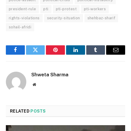
president-rule
pti
pti-protest
pti-workers
rights-violations
security-situation
shehbaz-sharif
sohail-afridi
Facebook
Twitter
Pinterest
LinkedIn
Tumblr
Email
Shweta Sharma
Website
RELATED
POSTS