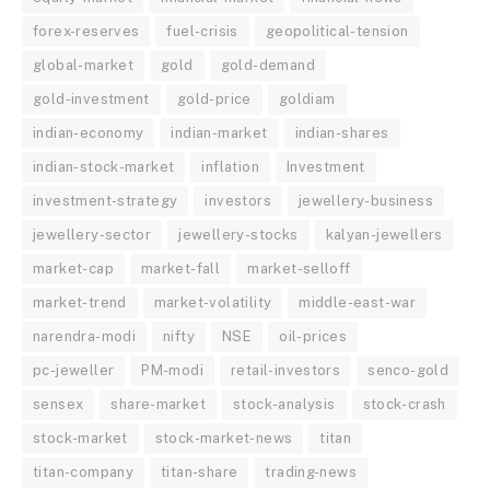
forex-reserves
fuel-crisis
geopolitical-tension
global-market
gold
gold-demand
gold-investment
gold-price
goldiam
indian-economy
indian-market
indian-shares
indian-stock-market
inflation
Investment
investment-strategy
investors
jewellery-business
jewellery-sector
jewellery-stocks
kalyan-jewellers
market-cap
market-fall
market-selloff
market-trend
market-volatility
middle-east-war
narendra-modi
nifty
NSE
oil-prices
pc-jeweller
PM-modi
retail-investors
senco-gold
sensex
share-market
stock-analysis
stock-crash
stock-market
stock-market-news
titan
titan-company
titan-share
trading-news