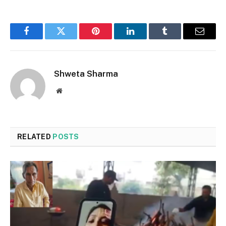
Facebook
Twitter
Pinterest
LinkedIn
Tumblr
Email
Shweta Sharma
Website
RELATED
POSTS